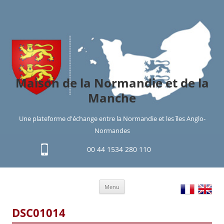
Maison de la Normandie et de la
Manche
Une plateforme d'échange entre la Normandie et les îles Anglo-
Normandes
00 44 1534 280 110
Aller
Menu
au
contenu
DSC01014