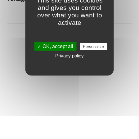
This site uses cookies
and gives you control
over what you want to
activate
Réservez votre billet
vers les îles Anglo-
✓ OK, accept all
Personalize
Normandes avec
Privacy policy
Manche îles express