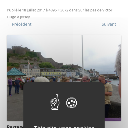
Publié le
18 juillet 2017
à
4896 × 3672
dans
Sur les pas de Victor
Hugo à Jersey
.
← Précédent
Suivant →
Partager :