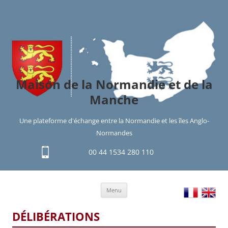
Maison de la Normandie et de la
Manche
Une plateforme d'échange entre la Normandie et les îles Anglo-
Normandes
00 44 1534 280 110
Aller
Menu
au
contenu
DÉLIBÉRATIONS