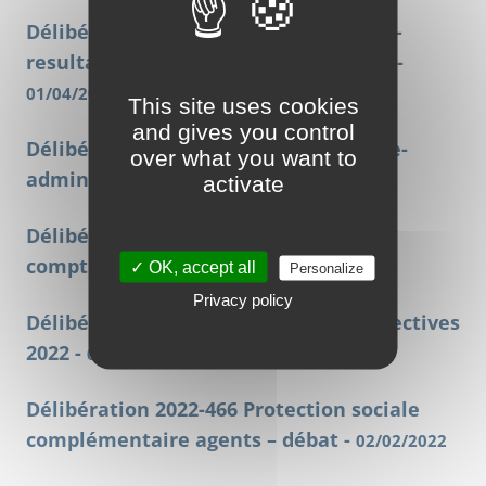
Délibération_2022-470-affectation-des-
resultats-dexploitation-exercice-2021 -
01/04/2022
This site uses cookies
and gives you control
Délibération_2022-469-vote-du-compte-
over what you want to
administratif-2021 -
01/04/2022
activate
Délibération_2022-468 approbation du
compte de gestion 2021 -
01/04/2022
✓ OK, accept all
Personalize
Privacy policy
Délibération 2022-467 Actions – perspectives
2022 -
02/02/2022
Délibération 2022-466 Protection sociale
complémentaire agents – débat -
02/02/2022