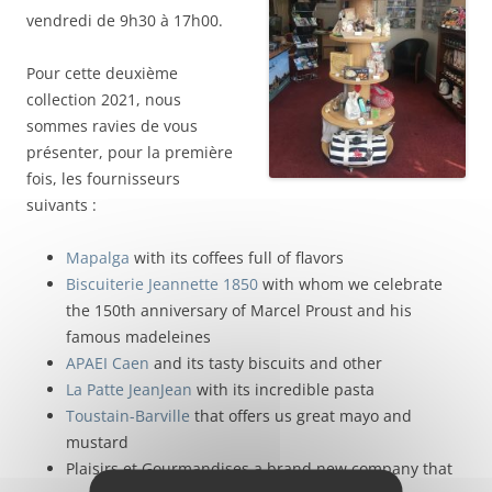
vendredi de 9h30 à 17h00.
Pour cette deuxième
collection 2021, nous
sommes ravies de vous
présenter, pour la première
fois, les fournisseurs
suivants :
Mapalga
with its coffees full of flavors
Biscuiterie Jeannette 1850
with whom we celebrate
the 150th anniversary of Marcel Proust and his
famous madeleines
APAEI Caen
and its tasty biscuits and other
La Patte JeanJean
with its incredible pasta
Toustain-Barville
that offers us great mayo and
mustard
Plaisirs et Gourmandises a brand new company that