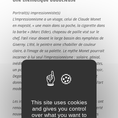
Portrait(s) impressionniste(s)
L’impressionnisme a un visage, celui de Claude Monet
en majesté, « une main dans sa poche, la cigarette dans
la barbe » (Marc Elder), chapeau de paille visé sur le
chef, l’œil rieur devant le large bassin des nymphéas de
Giverny. L’été, le peintre aime s’habiller de couleur
claire, à l’image de sa palette. Le mythe Monet pourrait
incarner à lui seul l’impressionnisme : solaire, génial,
inédit. Mais c’est aussi une affaire de famille d’artistes,
un portrait de groupe. Face à l’objectif : Manet, Renoir,
Degas, Cézanne, Bazille… solidaires, ces artistes ont
donné naissance au premier grand mouvement de l’art
moderne.
Les impressionnistes furent des rois de la figure, ils ont
This site uses cookies
renouvelé le genre du portrait en adoptant une liberté
and gives you control
nouvelle. Renoir aimait peindre le visage délicat des
over what you want to