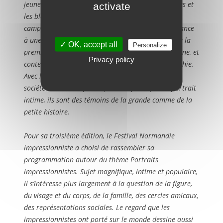
jeunes filles en fleurs, Degas choisissait les modistes et
activate
les blanchisseuses, Pissarro, des petites
campagnardes… L’impressionnisme a donné naissance
à une galerie de portraits féminins et masculins de la
✓ OK, accept all
Personalize
première importance dans l’histoire de l’art moderne, et
Privacy policy
contemporains du développement de la photographie.
Avec leur goût personnel, ces artistes ont peint la
société de leur temps. Du portrait politique au portrait
intime, ils sont des témoins de la grande comme de la
petite histoire.
Pour sa troisième édition, le Festival Normandie
impressionniste a choisi de rassembler sa
programmation autour du thème Portraits
impressionnistes. Sujet magnifique, intime et populaire,
il s’intéresse plus largement à la question de la figure,
du visage et du corps, de la famille, des cercles amicaux,
des représentations sociales. Le regard que les
impressionnistes ont porté sur le monde dessine aussi