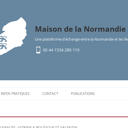
Maison de la Normandie 
Une plateforme d'échange entre la Normandie et les î
00 44 1534 280 110
Aller
au
INFOS PRATIQUES
CONTACT
PUBLICATIONS
contenu
LES ÎLES ANGLO-NORMANDES
VENIR DANS LES ÎLES
VEAUTE : VITRINE & BOUTIQUE ST VALENTIN
.