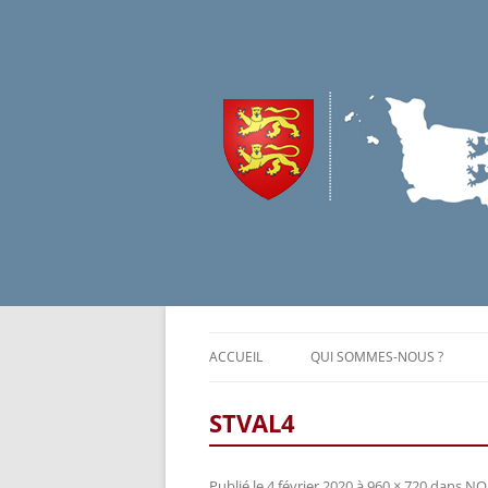
ACCUEIL
QUI SOMMES-NOUS ?
CONTEXTE
STVAL4
NOS MISSIONS
Publié le
4 février 2020
à
960 × 720
dans
NOU