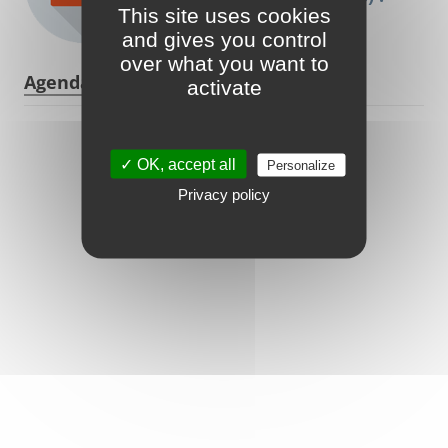
This site uses cookies
and gives you control
over what you want to
Agenda
activate
Réservez votre billet
✓ OK, accept all
Personalize
vers les îles Anglo-
Privacy policy
Normandes avec
Manche îles express