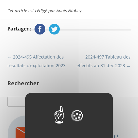
Cet article est rédigé par Anaïs Niobey
Partager :
Navigation
←
2024-495 Affectation des
2024-497 Tableau des
résultats d’exploitation 2023
effectifs au 31 dec 2023
→
des
articles
Rechercher
Rechercher :
Abonnez-vous à nos
newsletters (en anglais) !