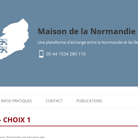
Maison de la Normandie 
Une plateforme d'échange entre la Normandie et les î
00 44 1534 280 110
Aller
au
INFOS PRATIQUES
CONTACT
PUBLICATIONS
contenu
LES ÎLES ANGLO-NORMANDES
– CHOIX 1
VENIR DANS LES ÎLES
ans
Fermeture Hivernale
.