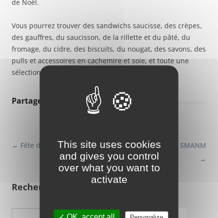
de Noël.
Vous pourrez trouver des sandwichs saucisse, des crèpes,
des gauffres, du saucisson, de la rillette et du pâté, du
fromage, du cidre, des biscuits, du nougat, des savons, des
pulls et accessoires en cachemire et soie, et toute une
sélection de produits fabriqués en Normandie !
Partager :
This site uses cookies
Navigation
←
Fête du 14 juillet
Comité Syndical du SMANM
and gives you control
→
des
over what you want to
articles
activate
Rechercher
Rechercher :
✓ OK, accept all
Personalize