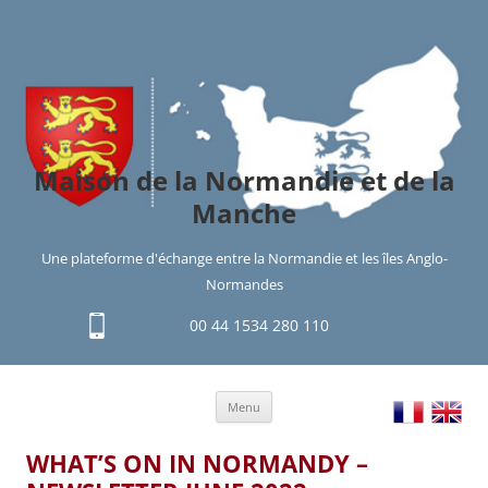
Maison de la Normandie et de la
Manche
Une plateforme d'échange entre la Normandie et les îles Anglo-
Normandes
00 44 1534 280 110
Aller
Menu
au
contenu
WHAT’S ON IN NORMANDY –